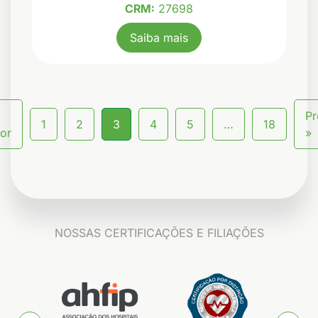
CRM:
27698
Saiba mais
Pr
1
2
3
4
5
…
18
ior
»
NOSSAS CERTIFICAÇÕES E FILIAÇÕES