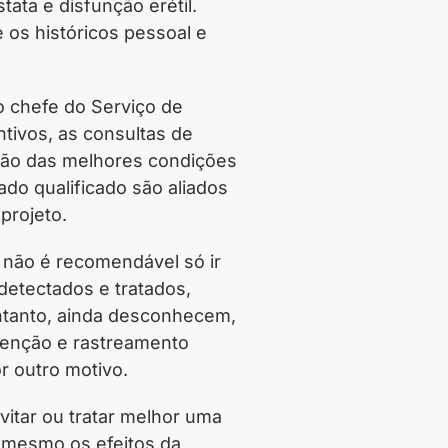
ata e disfunção erétil.
 os históricos pessoal e
o chefe do Serviço de
tivos, as consultas de
ção das melhores condições
do qualificado são aliados
 projeto.
 não é recomendável só ir
etectados e tratados,
ntanto, ainda desconhecem,
venção e rastreamento
r outro motivo.
itar ou tratar melhor uma
e mesmo os efeitos da