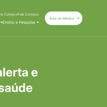
lhe Conosco
Fale Conosco
Área do Médico
Ensino e Pesquisa
Livro de 40 Anos da Residência Médica
Livro de 30 Anos da Residência Médica
lerta e
 saúde