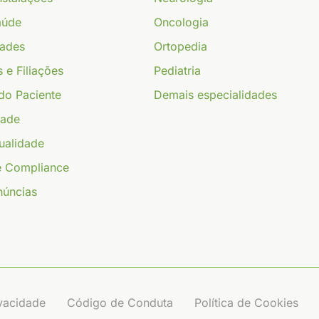
aúde
Oncologia
dades
Ortopedia
s e Filiações
Pediatria
do Paciente
Demais especialidades
dade
ualidade
e Compliance
núncias
ivacidade
Código de Conduta
Política de Cookies