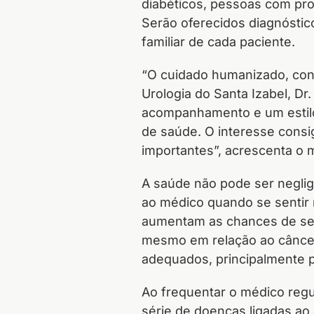
diabéticos, pessoas com prob
Serão oferecidos diagnóstico
familiar de cada paciente.
“O cuidado humanizado, cont
Urologia do Santa Izabel, D
acompanhamento e um estilo
de saúde. O interesse consi
importantes”, acrescenta o m
A saúde não pode ser neglig
ao médico quando se sentir
aumentam as chances de ser
mesmo em relação ao câncer
adequados, principalmente p
Ao frequentar o médico regu
série de doenças ligadas ao 