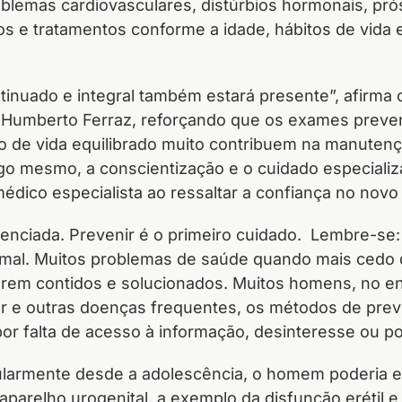
lemas cardiovasculares, distúrbios hormonais, próst
s e tratamentos conforme a idade, hábitos de vida e
inuado e integral também estará presente”, afirma 
r. Humberto Ferraz, reforçando que os exames preven
 de vida equilibrado muito contribuem na manuten
go mesmo, a conscientização e o cuidado especializa
édico especialista ao ressaltar a confiança no novo
enciada. Prevenir é o primeiro cuidado. Lembre-se:
 mal. Muitos problemas de saúde quando mais cedo d
em contidos e solucionados. Muitos homens, no e
 e outras doenças frequentes, os métodos de pre
or falta de acesso à informação, desinteresse ou po
larmente desde a adolescência, o homem poderia ev
aparelho urogenital, a exemplo da disfunção erétil 