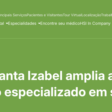
incipais Serviços
Pacientes e Visitantes
Tour Virtual
Localização
Traba
tal
Especialidades
Encontre seu médico
HSI In Company
anta Izabel amplia a
o especializado em