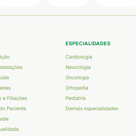
ESPECIALIDADES
uição
Cardiologia
Instalações
Neurologia
aúde
Oncologia
dades
Ortopedia
s e Filiações
Pediatria
do Paciente
Demais especialidades
dade
ualidade