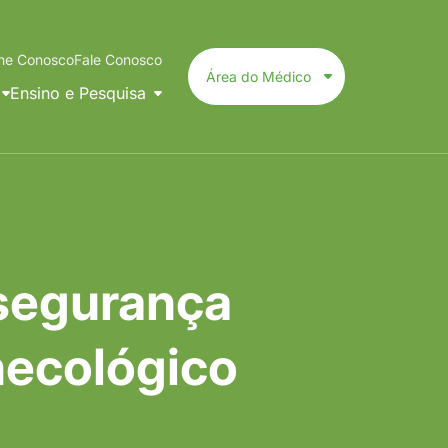
lhe Conosco
Fale Conosco
Área do Médico
Ensino e Pesquisa
Livro de 40 Anos da Residência Médica
Livro de 30 Anos da Residência Médica
 segurança
necológico