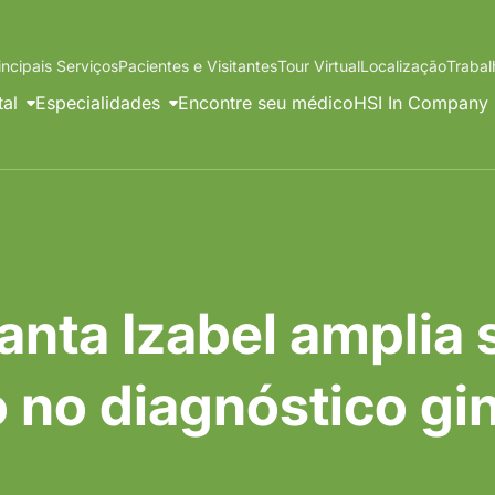
incipais Serviços
Pacientes e Visitantes
Tour Virtual
Localização
Traba
tal
Especialidades
Encontre seu médico
HSI In Company
anta Izabel amplia
 no diagnóstico gi