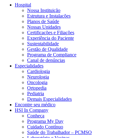
Hospital
Nossa Instituição
Estrutura e Instalações
Planos de Saúde
Nossas Unidades
Certificações e Filiações
Experiência do Paciente
Sustentabilidade
Gestão de Qualidade
Programa de Compliance
Canal de denúncias
Especialidades
Cardiologia
Neurologia
Oncologia
Ortopedia
Pediatria
Demais Especialidades
Encontre seu médico
HSI In Company
Conheça
Programa My Day
Cuidado Contínuo
Saúde do Trabalhador – PCMSO
Laboratório e Vacinas