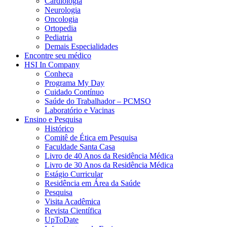
Cardiologia
Neurologia
Oncologia
Ortopedia
Pediatria
Demais Especialidades
Encontre seu médico
HSI In Company
Conheça
Programa My Day
Cuidado Contínuo
Saúde do Trabalhador – PCMSO
Laboratório e Vacinas
Ensino e Pesquisa
Histórico
Comitê de Ética em Pesquisa
Faculdade Santa Casa
Livro de 40 Anos da Residência Médica
Livro de 30 Anos da Residência Médica
Estágio Curricular
Residência em Área da Saúde
Pesquisa
Visita Acadêmica
Revista Científica
UpToDate