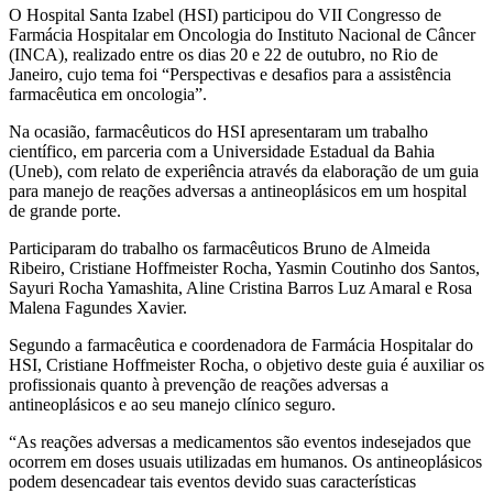
O Hospital Santa Izabel (HSI) participou do VII Congresso de
Farmácia Hospitalar em Oncologia do Instituto Nacional de Câncer
(INCA), realizado entre os dias 20 e 22 de outubro, no Rio de
Janeiro, cujo tema foi “Perspectivas e desafios para a assistência
farmacêutica em oncologia”.
Na ocasião, farmacêuticos do HSI apresentaram um trabalho
científico, em parceria com a Universidade Estadual da Bahia
(Uneb), com relato de experiência através da elaboração de um guia
para manejo de reações adversas a antineoplásicos em um hospital
de grande porte.
Participaram do trabalho os farmacêuticos Bruno de Almeida
Ribeiro, Cristiane Hoffmeister Rocha, Yasmin Coutinho dos Santos,
Sayuri Rocha Yamashita, Aline Cristina Barros Luz Amaral e Rosa
Malena Fagundes Xavier.
Segundo a farmacêutica e coordenadora de Farmácia Hospitalar do
HSI, Cristiane Hoffmeister Rocha, o objetivo deste guia é auxiliar os
profissionais quanto à prevenção de reações adversas a
antineoplásicos e ao seu manejo clínico seguro.
“As reações adversas a medicamentos são eventos indesejados que
ocorrem em doses usuais utilizadas em humanos. Os antineoplásicos
podem desencadear tais eventos devido suas características